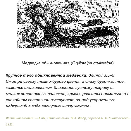
Медведка обыкновенная (
Gryllotalpa gryllotalpa
)
Крупное тело
обыкновенной медведки
, длиной 3,5–5
Смотри сверху темно-бурого цвета, а снизу буро-желтое,
кажется шелковистым благодаря густому покрову из
мелких золотистых волосков; крылья развиты нормально и в
спокойном состоянии выступают из-под укороченных
надкрылий в виде загнутых книзу жгутов.
Жизнь насекомых. — Спб., Вятское т-во
.
Ж.А. Фабр, перевод Л. В. Очаповского
.
1911
.