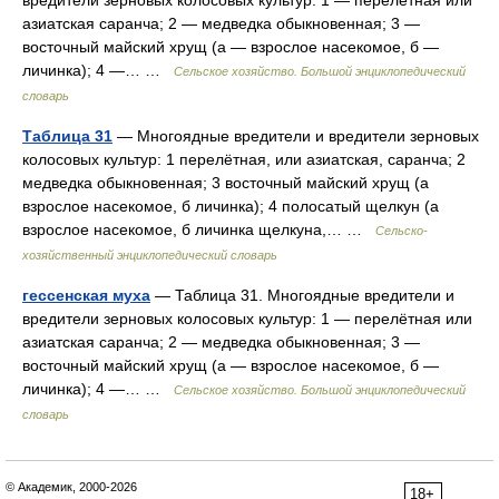
вредители зерновых колосовых культур: 1 — перелётная или
азиатская саранча; 2 — медведка обыкновенная; 3 —
восточный майский хрущ (а — взрослое насекомое, б —
личинка); 4 —… …
Сельское хозяйство. Большой энциклопедический
словарь
Таблица 31
— Многоядные вредители и вредители зерновых
колосовых культур: 1 перелётная, или азиатская, саранча; 2
медведка обыкновенная; 3 восточный майский хрущ (а
взрослое насекомое, б личинка); 4 полосатый щелкун (а
взрослое насекомое, б личинка щелкуна,… …
Сельско-
хозяйственный энциклопедический словарь
гессенская муха
— Таблица 31. Многоядные вредители и
вредители зерновых колосовых культур: 1 — перелётная или
азиатская саранча; 2 — медведка обыкновенная; 3 —
восточный майский хрущ (а — взрослое насекомое, б —
личинка); 4 —… …
Сельское хозяйство. Большой энциклопедический
словарь
© Академик, 2000-2026
18+